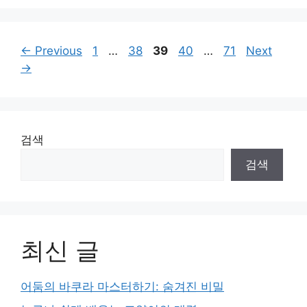
Page
Page
Page
Page
Page
←
Previous
1
…
38
39
40
…
71
Next
→
검색
검색
최신 글
어둠의 바쿠라 마스터하기: 숨겨진 비밀